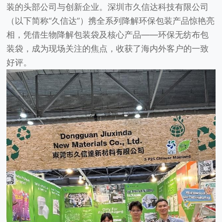
装的头部公司与创新企业。
深圳市久信达
科技有限公司
（以下简称“久信达”）携全系列降解环保包装产品惊艳亮
相，凭借
生物降解包装袋
及核心产品——
环保无纺布
包
装袋
，成为现场关注的焦点，收获了海内外客户的一致
好评。