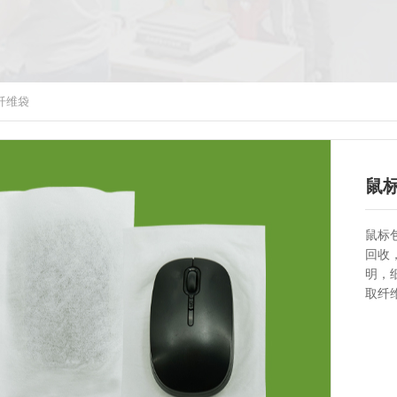
纤维袋
鼠
鼠标
回收
明，
取纤