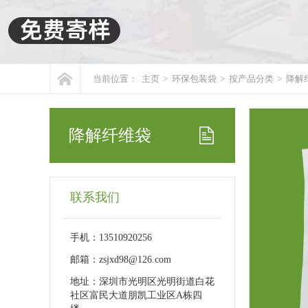
当前位置：
主页
>
环保包装袋
>
按产品分类
>
降解
降解纤维袋
联系我们
手机：13510920256
邮箱：zsjxd98@126.com
地址：深圳市光明区光明街道白花
社区富民大道朋凯工业区A栋四