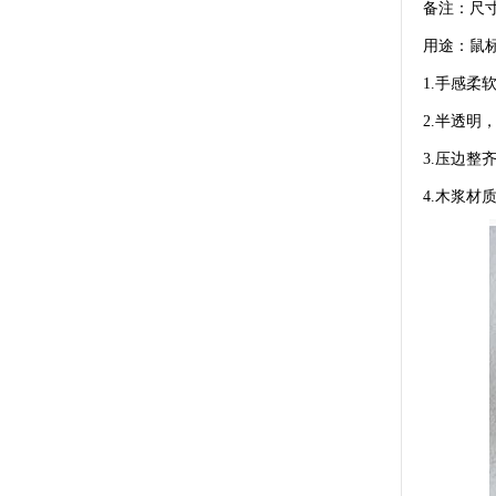
备注：尺寸
用途：鼠
1.手感柔
2.半透明
3.压边
4.木浆