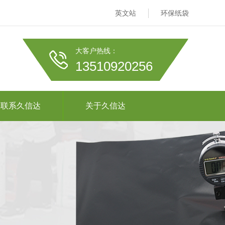
英文站
环保纸袋
大客户热线：
13510920256
联系久信达
关于久信达