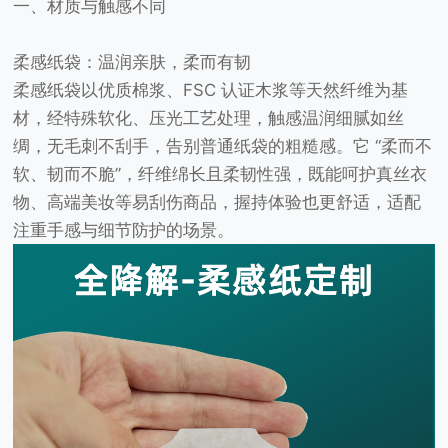
一、材质与触感不同
柔感纸袋：温润亲肤，柔而有韧
柔感纸袋以优质棉浆、FSC 认证木浆等天然纤维为基
材，经特殊软化、压光工艺处理，触感温润细腻如丝
绸，无毛刺不刮手，告别普通纸袋的粗糙感。它 “柔而不
软、韧而不脆”，纤维绵长且柔韧性强，既能呵护真丝衣
物、高端美妆等易刮伤商品，握持体验也更舒适，适配
注重手感与细节防护的场景。