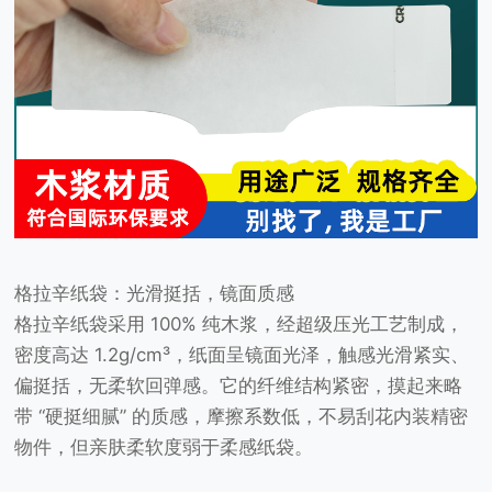
格拉辛纸袋：光滑挺括，镜面质感
格拉辛纸袋采用 100% 纯木浆，经超级压光工艺制成，
密度高达 1.2g/cm³，纸面呈镜面光泽，触感光滑紧实、
偏挺括，无柔软回弹感。它的纤维结构紧密，摸起来略
带 “硬挺细腻” 的质感，摩擦系数低，不易刮花内装精密
物件，但亲肤柔软度弱于柔感纸袋。