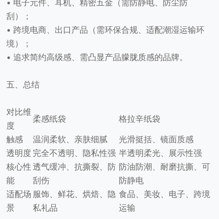
• 电子元件、耳机、精密五金（需防静电、防尘防
刮）；
• 跨境电商、出口产品（需环保合规、适配潮湿运输环
境）；
• 追求简约高级感、需凸显产品朦胧质感的品牌。
五、总结
对比维
柔感纸袋
格拉辛纸袋
度
触感
温润柔软、亲肤细腻
光滑挺括、镜面质感
透明度
完全不透明、隐私性强
半透明柔光、展示性强
核心性
透气缓冲、抗撕裂、防
防油防潮、耐磨抗撕、可
能
刮伤
防静电
适配场
服饰、鲜花、烘焙、隐
食品、美妆、电子、跨境
景
私礼品
运输