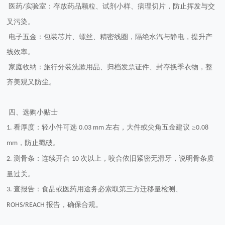
医药
实验室：存放药品颗粒、试剂小样、病理切片，防止挥发与交
/
叉污染。
电子五金：包装芯片、螺丝、精密线圈，隔绝水汽与静电，提升产
线效率。
家庭收纳：旅行分装洗漱用品、归档发票证件、封存换季衣物，整
齐美观又防尘。
四、选购小贴士
看厚度：轻小件可选
左右，大件或尖角五金建议 ≥
1.
0.03 mm
0.08
，防止戳破。
mm
测骨条：连续开合
次以上，咬合依旧紧密无滑牙，说明骨条质
2.
10
量过关。
查报告：食品或医药用途务必索取第三方迁移量检测、
3.
报告，确保合规。
ROHS/REACH