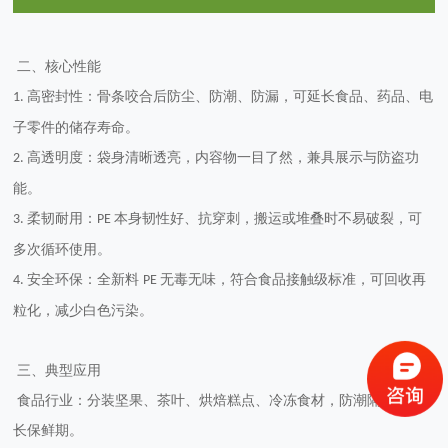
二、核心性能
高密封性：骨条咬合后防尘、防潮、防漏，可延长食品、药品、电
1.
子零件的储存寿命。
高透明度：袋身清晰透亮，内容物一目了然，兼具展示与防盗功
2.
能。
柔韧耐用：
本身韧性好、抗穿刺，搬运或堆叠时不易破裂，可
3.
PE
多次循环使用。
安全环保：全新料
无毒无味，符合食品接触级标准，可回收再
4.
PE
粒化，减少白色污染。
三、典型应用
食品行业：分装坚果、茶叶、烘焙糕点、冷冻食材，防潮隔味，延
长保鲜期。