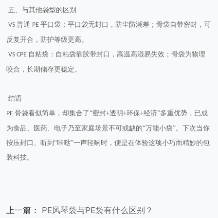
五、与其他袋型的区别
普通
平口袋：平口袋无封口，防尘防潮差；骨袋自带密封，可
VS
PE
反复开合，防护等级更高。
自粘袋：自粘袋靠胶带封口，高温高湿易失效；骨袋为物理
VS CPE
咬合，长期储存更稳定。
结语
骨袋看似简单，却集合了“密封
透明
环保
经济”多重优势，已成
PE
+
+
+
为食品、医药、电子乃至家庭场景不可或缺的“万能小袋”。下次当你
按压封口、听到“咔哒”一声轻响时，便是在体验这项小巧而精妙的包
装科技。
上一篇：
PE风琴袋与PE袋有什么区别？